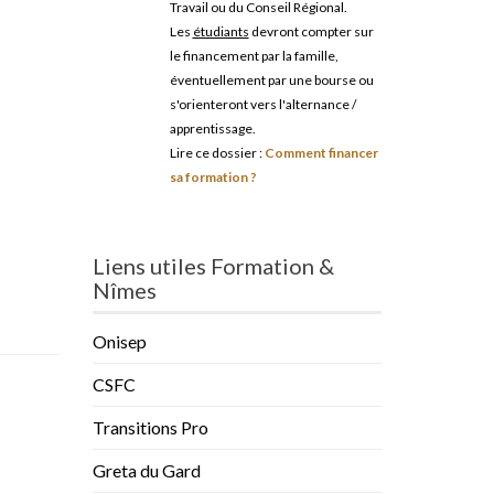
Travail ou du Conseil Régional.
Les
étudiants
devront compter sur
le financement par la famille,
éventuellement par une bourse ou
s'orienteront vers l'alternance /
apprentissage.
Lire ce dossier :
Comment financer
sa formation ?
Liens utiles Formation &
Nîmes
Onisep
CSFC
Transitions Pro
Greta du Gard