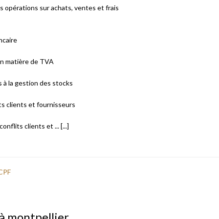
s opérations sur achats, ventes et frais
ncaire
 en matière de TVA
s à la gestion des stocks
s clients et fournisseurs
nflits clients et ... [...]
CPF
 à montpellier