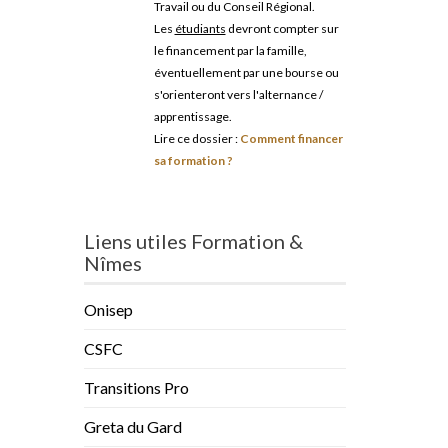
Travail ou du Conseil Régional.
Les
étudiants
devront compter sur
le financement par la famille,
éventuellement par une bourse ou
s'orienteront vers l'alternance /
apprentissage.
Lire ce dossier :
Comment financer
sa formation ?
Liens utiles Formation &
Nîmes
Onisep
CSFC
Transitions Pro
Greta du Gard