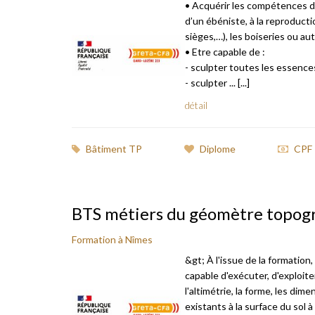
• Acquérir les compétences de
d’un ébéniste, à la reproduct
sièges,…), les boiseries ou au
• Etre capable de :
- sculpter toutes les essence
- sculpter ... [...]
détail
Bâtiment TP
Diplome
CPF
BTS métiers du géomètre topogr
Formation à Nîmes
&gt; À l'issue de la formatio
capable d'exécuter, d'exploit
l'altimétrie, la forme, les dim
existants à la surface du sol