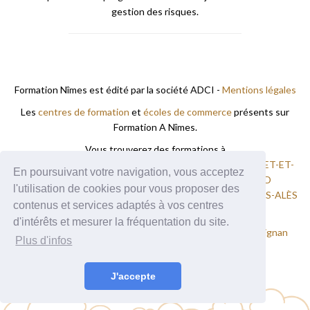
gestion des risques.
Formation Nîmes est édité par la société ADCI -
Mentions légales
Les
centres de formation
et
écoles de commerce
présents sur
Formation A Nîmes.
Vous trouverez des formations à
AIGUES-MORTES
ALES
BAGNOLS-SUR-CÈZE
BOISSET-ET-
En poursuivant votre navigation, vous acceptez
GAUJAC
GALLARGUES-LE-MONTUEUX
MILHAUD
l'utilisation de cookies pour vous proposer des
MONOBLET
NIMES
RODILHAN
SAINT-CHRISTOL-LÈS-ALÈS
contenus et services adaptés à vos centres
SOMMIÈRES
UZÈS
d'intérêts et mesurer la fréquentation du site.
Nos autres sites :
Formation Montpellier
Formation Perpignan
Plus d'infos
Formation Toulouse
J'accepte