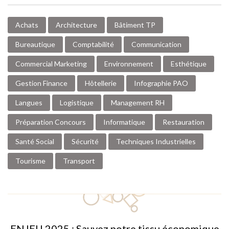
Achats
Architecture
Bâtiment TP
Bureautique
Comptabilité
Communication
Commercial Marketing
Environnement
Esthétique
Gestion Finance
Hôtellerie
Infographie PAO
Langues
Logistique
Management RH
Préparation Concours
Informatique
Restauration
Santé Social
Sécurité
Techniques Industrielles
Tourisme
Transport
ENJEU 2025 : Sauvez notre tissu économique