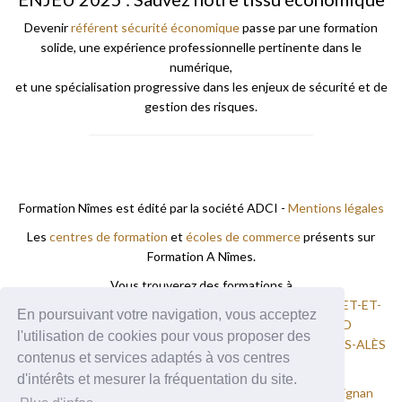
Devenir
référent sécurité économique
passe par une formation
solide, une expérience professionnelle pertinente dans le
numérique,
et une spécialisation progressive dans les enjeux de sécurité et de
gestion des risques.
Formation Nîmes est édité par la société ADCI -
Mentions légales
Les
centres de formation
et
écoles de commerce
présents sur
Formation A Nîmes.
Vous trouverez des formations à
AIGUES-MORTES
ALES
BAGNOLS-SUR-CÈZE
BOISSET-ET-
En poursuivant votre navigation, vous acceptez
GAUJAC
GALLARGUES-LE-MONTUEUX
MILHAUD
l'utilisation de cookies pour vous proposer des
MONOBLET
NIMES
RODILHAN
SAINT-CHRISTOL-LÈS-ALÈS
contenus et services adaptés à vos centres
SOMMIÈRES
UZÈS
d'intérêts et mesurer la fréquentation du site.
Nos autres sites :
Formation Montpellier
Formation Perpignan