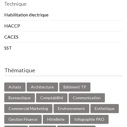
Technique
Habilitation électrique
HACCP
CACES
SST
Thématique
Achats
Architecture
Bâtiment TP
Bureautique
Comptabilité
Communication
Commercial Marketing
Environnement
Esthétique
Gestion Finance
Hôtellerie
Infographie PAO