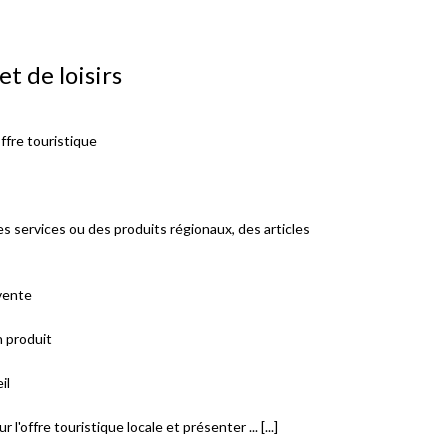
et de loisirs
offre touristique
es services ou des produits régionaux, des articles
 vente
n produit
il
 l'offre touristique locale et présenter ... [...]