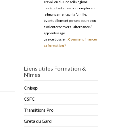
Travail ou du Conseil Régional.
Les
étudiants
devront compter sur
le financement par la famille,
éventuellement par une bourse ou
s'orienteront vers l'alternance /
apprentissage.
Lire ce dossier :
Comment financer
sa formation ?
Liens utiles Formation &
Nîmes
Onisep
CSFC
Transitions Pro
Greta du Gard